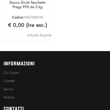
Stucco Siniat Sacchetto
Pregy P95 da 5 kg
Codice:
MALT000110
€ 0,00 (Iva esc.)
Articolo Esaurito
INFORMAZIONI
Chi Siamo
Contatti
Servizi
Notizie
CONTATTI