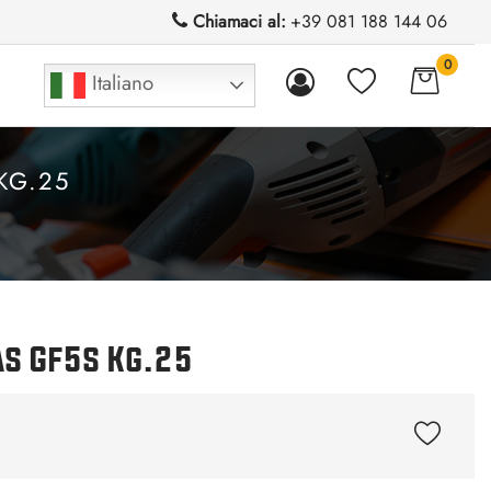
Chiamaci al:
+39 081 188 144 06
0
Italiano
KG.25
as Gf5s Kg.25