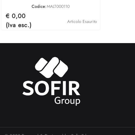
Codice:
MALT000110
€ 0,00
Articolo Esaurito
(Iva esc.)