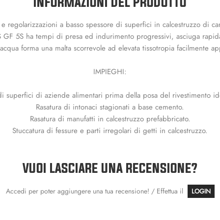
INFORMAZIONI DEL PRODOTTO
regolarizzazioni a basso spessore di superfici in calcestruzzo di cant
S GF 5S ha tempi di presa ed indurimento progressivi, asciuga rapidame
qua forma una malta scorrevole ad elevata tissotropia facilmente appl
IMPIEGHI:
i superfici di aziende alimentari prima della posa del rivestimento id
Rasatura di intonaci stagionati a base cemento.
Rasatura di manufatti in calcestruzzo prefabbricato.
Stuccatura di fessure e parti irregolari di getti in calcestruzzo.
VUOI LASCIARE UNA RECENSIONE?
Accedi per poter aggiungere una tua recensione! / Effettua il
LOGIN