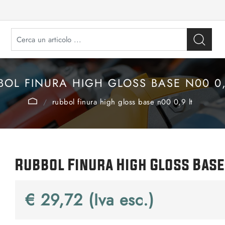
BOL FINURA HIGH GLOSS BASE N00 0,
rubbol finura high gloss base n00 0,9 lt
Rubbol Finura High Gloss Base
€ 29,72 (Iva esc.)