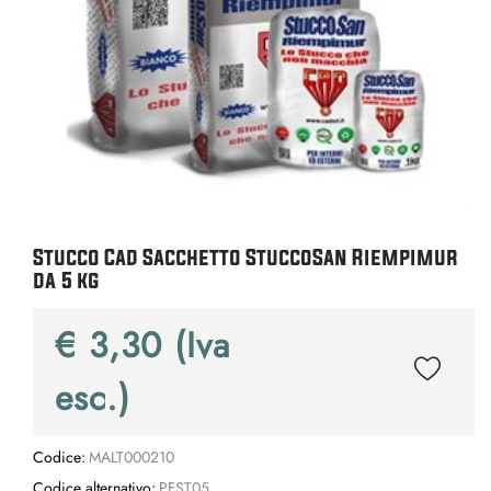
Stucco Cad Sacchetto StuccoSan Riempimur
da 5 kg
€ 3,30 (Iva
esc.)
Codice:
MALT000210
Codice alternativo:
PFST05